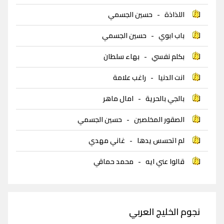
اللذاذة
-
حسين الجسمي
باب ابوي
-
حسين الجسمي
بكلم نفسي
-
بهاء سلطان
انت الدنيا
-
راغب علامة
بالجي بالحرية
-
امال ماهر
الصقور المخلصين
-
حسين الجسمي
لم اتحسس يدها
-
غاني مهدي
قالوا عني ايه
-
محمد حماقي
نجوم الخليج العربي