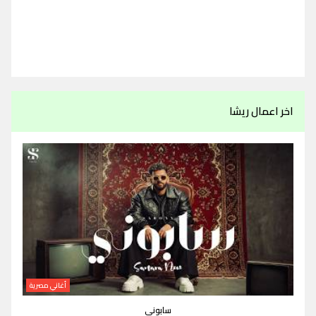
اخر اعمال ريشا
أغاني مصرية
سابوني