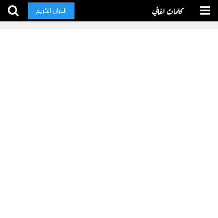
كلمات اغاني
القران الكريم