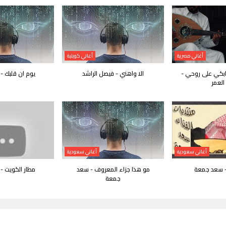
أغاني مصرية
أغاني كويتية
وابكي على روحي -
الا واهني - فيصل الراشد
يوم ان قلبك 
العمر
أغاني سعودية
أغاني سعودية
 سعد جمعة
مو هذا جزاء المعروف - سعد
مطار الكويت 
جمعة