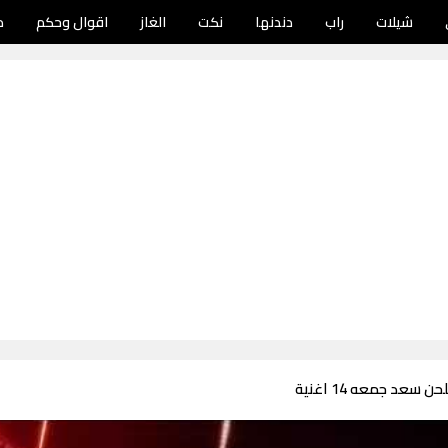
شيلات
راب
دندنها
نكت
الغاز
اقوال وحكم
د
سعد جمعه 14 اغنية