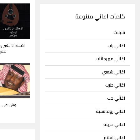
كلمات اغاني متنوعة
شيلات
اغاني راب
اضحك انا للغير 
عمر 
اغاني مهرجانات
اغاني شعبي
اغاني طرب
اغاني حب
وش بقى -
اغاني رومانسية
اغاني حزينة
اغاني افلام