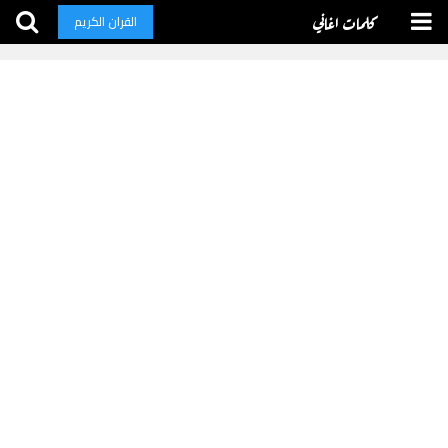
كلمات اغاني
القران الكريم