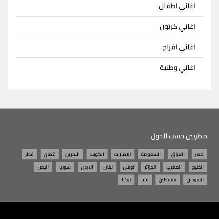
اغاني اطفال
اغاني كرتون
اغاني افراح
اغاني وطنية
مطربين حسب الدول
مصر
العراق
السعودية
الامارات
الكويت
البحرين
عُمان
قطر
الخليج
المغرب
الجزائر
تونس
لبنان
الاردن
سوريا
اليمن
السودان
فلسطين
ليبيا
تركيا