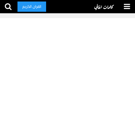
كلمات اغاني
القران الكريم