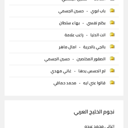
باب ابوي
-
حسين الجسمي
بكلم نفسي
-
بهاء سلطان
انت الدنيا
-
راغب علامة
بالجي بالحرية
-
امال ماهر
الصقور المخلصين
-
حسين الجسمي
لم اتحسس يدها
-
غاني مهدي
قالوا عني ايه
-
محمد حماقي
نجوم الخليج العربي
اغاني محمد عبده