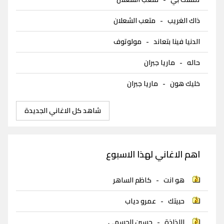
ذاك الغريب
-
متعب الشعلان
الدنيا فينا بتعاند
-
مولوتوف
حاله
-
ماريا جبران
خليك هون
-
ماريا جبران
شاهد كل الاغاني الجديدة
اهم الاغاني لهذا الاسبوع
هو انت
-
كاظم الساهر
حبيتك
-
عمرو دياب
اللذاذة
-
حسين الجسمي