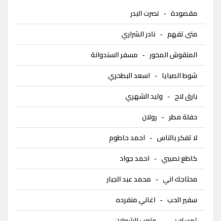
مقصودة
-
نصرت البدر
متى تفهم
-
نادر الشراري
المنقوش المخور
-
مسفر السندوانة
شوط الصبايا
-
اسعد البطحري
بارق لاح
-
وليد الشهري
حفلة مطر
-
رولان
لا تفكر بالناس
-
احمد حاطوم
كاطع نصيبي
-
احمد جواد
محتاجك اني
-
محمد عبد الجبار
سفير الحب
-
اغاني منفرده
تمسك بي
-
متعب الشعلان