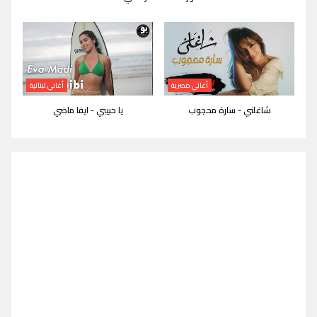
أغاني مصرية
أغاني لبنانية
شاغلني - سارة محجوب
يا حبيبي - ايفا ماضي