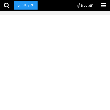
كلمات اغاني
القران الكريم