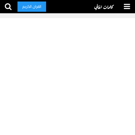
كلمات اغاني
القران الكريم