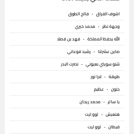
اشوف الفراق
-
فالح الطوق
وجهة نظر
-
محمد خيري
الله يحفظ المملكة
-
فهد بن فصلا
صاين عشرتنا
-
رشيد فوعاني
شنو سويتي بعيوني
-
نصرت البدر
طربقة
-
لارا نور
جنون
-
عظيم
يا ساتر
-
محمد ريحان
هنعيش
-
توو ليت
قبطان
-
توو ليت