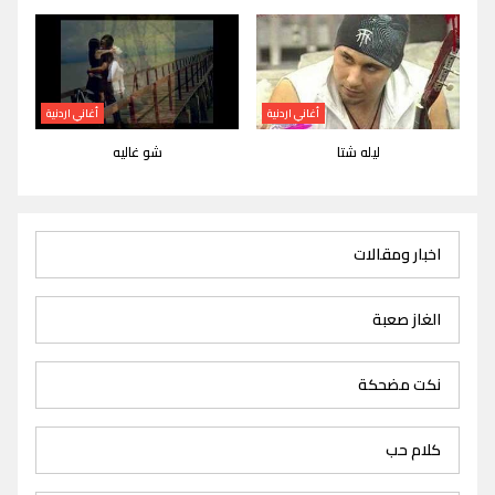
أغاني اردنية
أغاني اردنية
ليله شتا
شو غاليه
اخبار ومقالات
الغاز صعبة
نكت مضحكة
كلام حب