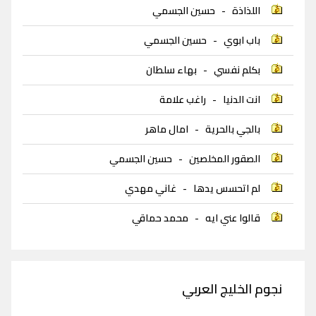
اللذاذة
-
حسين الجسمي
باب ابوي
-
حسين الجسمي
بكلم نفسي
-
بهاء سلطان
انت الدنيا
-
راغب علامة
بالجي بالحرية
-
امال ماهر
الصقور المخلصين
-
حسين الجسمي
لم اتحسس يدها
-
غاني مهدي
قالوا عني ايه
-
محمد حماقي
نجوم الخليج العربي