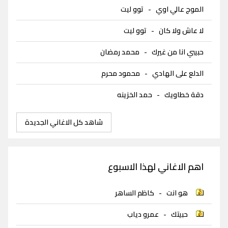
الموج عالي اوي
-
توو ليت
لا عاش ولا كان
-
توو ليت
حبيبي انا من غيرك
-
محمد رمضان
الدلع على الهادي
-
محمود محرم
دقة خطاويك
-
حمد الخزينه
شاهد كل الاغاني الجديدة
اهم الاغاني لهذا الاسبوع
هو انت
-
كاظم الساهر
حبيتك
-
عمرو دياب