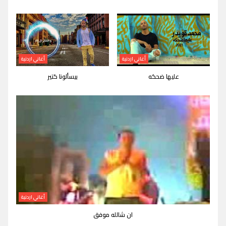
أغاني اردنية
أغاني اردنية
عليها ضحكه
بيسألونا كتير
أغاني اردنية
ان شالله موفق