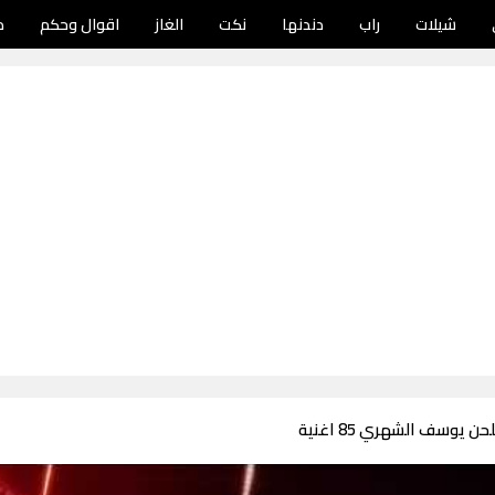
شيلات
راب
دندنها
نكت
الغاز
اقوال وحكم
د
 يوسف الشهري 85 اغنية