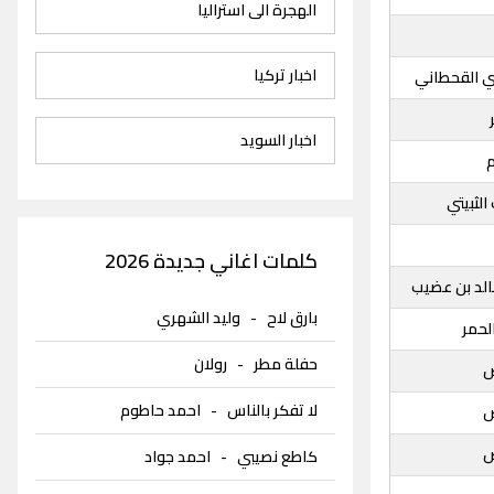
الهجرة الى استراليا
اخبار تركيا
 القحطاني
اخبار السويد
م
لثبيتي
كلمات اغاني جديدة 2026
خالد بن عضيب
بارق لاح
-
وليد الشهري
لحمر
حفلة مطر
-
رولان
ص
لا تفكر بالناس
-
احمد حاطوم
ص
ص
كاطع نصيبي
-
احمد جواد