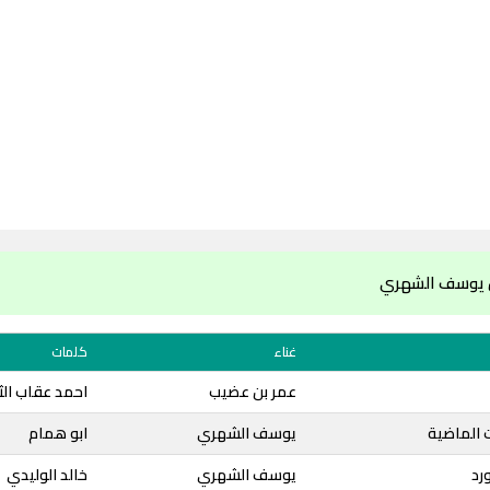
ن يوسف الشهري
غناء
كلمات
عمر بن عضيب
احمد عقاب الث
ت الماضية
يوسف الشهري
ابو همام
رد
يوسف الشهري
خالد الوليدي