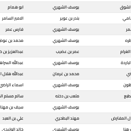
الشوق
يوسف الشهري
ابو همام
مامي
بندر بن عوير
الامير السامر
مر
يوسف الشهري
فارس عمر
طره
يوسف الشهري
محمد بن عوض 
الغرام
عمر بن عضيب
عبدالعزيز بن 
لباردة
يوسف الشهري
عبدالله السراه
ني
محمد بن غرمان
عبدالله هلال ال
نون
يوسف الشهري
اسماء الراضي
طبع
متعب بن دخنه
سالم مسلم الك
يوسف الشهري
سيف بن مهنا
يال المفترض
مهند البطحري
علي بن العبد
 هنا
يوسف الشهري
خالد الوليدي