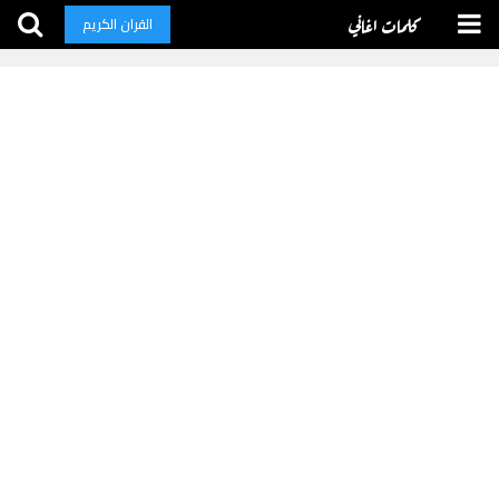
كلمات اغاني
القران الكريم