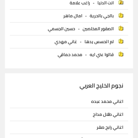
انت الدنيا
-
راغب علامة
بالجي بالحرية
-
امال ماهر
الصقور المخلصين
-
حسين الجسمي
لم اتحسس يدها
-
غاني مهدي
قالوا عني ايه
-
محمد حماقي
نجوم الخليج العربي
اغاني محمد عبده
اغاني طلال مداح
اغاني رابح صقر