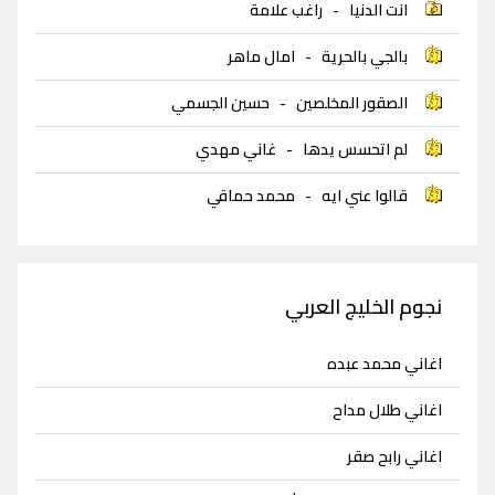
انت الدنيا
-
راغب علامة
بالجي بالحرية
-
امال ماهر
الصقور المخلصين
-
حسين الجسمي
لم اتحسس يدها
-
غاني مهدي
قالوا عني ايه
-
محمد حماقي
نجوم الخليج العربي
اغاني محمد عبده
اغاني طلال مداح
اغاني رابح صقر