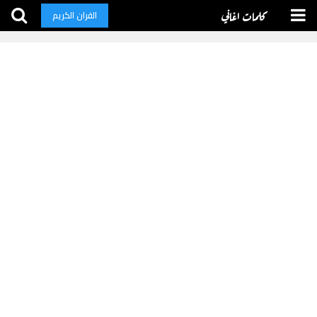
كلمات اغاني
القران الكريم