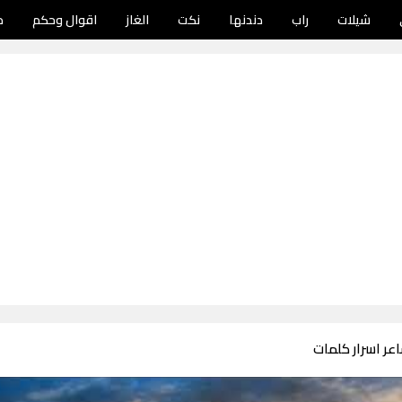
شيلات
راب
دندنها
نكت
الغاز
اقوال وحكم
د
عر اسرار كلمات