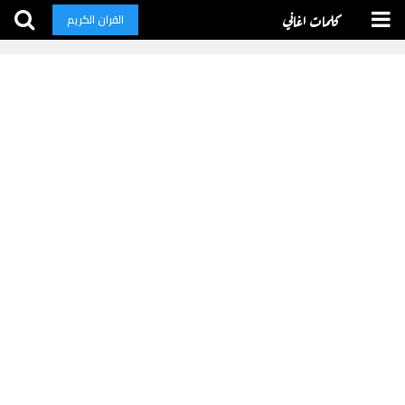
كلمات اغاني
القران الكريم