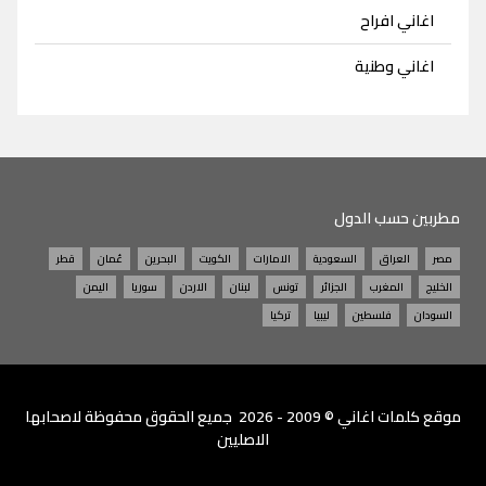
اغاني افراح
اغاني وطنية
مطربين حسب الدول
مصر
العراق
السعودية
الامارات
الكويت
البحرين
عُمان
قطر
الخليج
المغرب
الجزائر
تونس
لبنان
الاردن
سوريا
اليمن
السودان
فلسطين
ليبيا
تركيا
موقع
كلمات اغاني
© 2009 - 2026 جميع الحقوق محفوظة لاصحابها
الاصليين