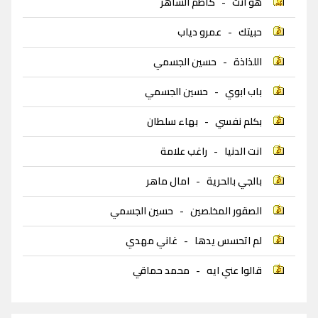
هو انت
-
كاظم الساهر
حبيتك
-
عمرو دياب
اللذاذة
-
حسين الجسمي
باب ابوي
-
حسين الجسمي
بكلم نفسي
-
بهاء سلطان
انت الدنيا
-
راغب علامة
بالجي بالحرية
-
امال ماهر
الصقور المخلصين
-
حسين الجسمي
لم اتحسس يدها
-
غاني مهدي
قالوا عني ايه
-
محمد حماقي