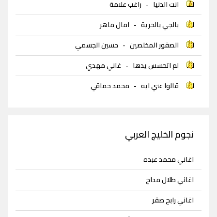
انت الدنيا
-
راغب علامة
بالجي بالحرية
-
امال ماهر
الصقور المخلصين
-
حسين الجسمي
لم اتحسس يدها
-
غاني مهدي
قالوا عني ايه
-
محمد حماقي
نجوم الخليج العربي
اغاني محمد عبده
اغاني طلال مداح
اغاني رابح صقر