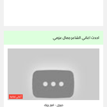
احدث اغاني الشاعر جمال عزمي
أغاني لبنانية
حبيبي - امير يزبك