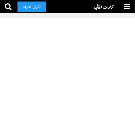
كلمات اغاني
القران الكريم