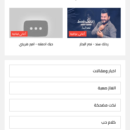
أغاني عراقية
أغاني لبنانية
ردتك سند - نصر البحار
حبك ادمنته - امير هريني
اخبار ومقالات
الغاز صعبة
نكت مضحكة
كلام حب