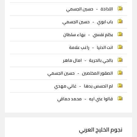
اللذاذة
-
حسين الجسمي
باب ابوي
-
حسين الجسمي
بكلم نفسي
-
بهاء سلطان
انت الدنيا
-
راغب علامة
بالجي بالحرية
-
امال ماهر
الصقور المخلصين
-
حسين الجسمي
لم اتحسس يدها
-
غاني مهدي
قالوا عني ايه
-
محمد حماقي
نجوم الخليج العربي