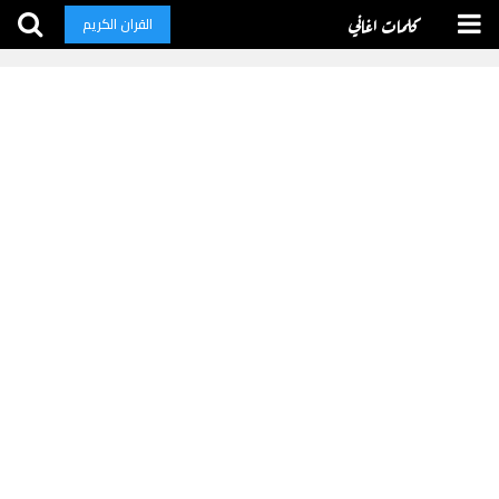
كلمات اغاني
القران الكريم