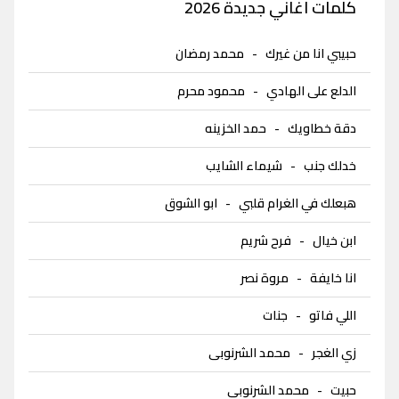
كلمات اغاني جديدة 2026
حبيبي انا من غيرك
-
محمد رمضان
الدلع على الهادي
-
محمود محرم
دقة خطاويك
-
حمد الخزينه
خدلك جنب
-
شيماء الشايب
هبعلك في الغرام قلبي
-
ابو الشوق
ابن خيال
-
فرح شريم
انا خايفة
-
مروة نصر
اللي فاتو
-
جنات
زي الغجر
-
محمد الشرنوبى
حبيت
-
محمد الشرنوبى