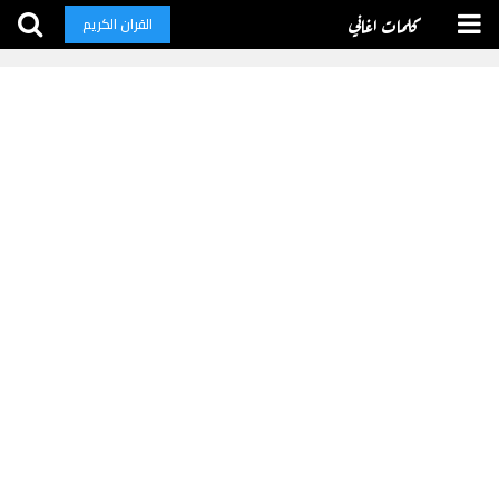
كلمات اغاني
القران الكريم