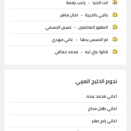
انت الدنيا
-
راغب علامة
بالجي بالحرية
-
امال ماهر
الصقور المخلصين
-
حسين الجسمي
لم اتحسس يدها
-
غاني مهدي
قالوا عني ايه
-
محمد حماقي
نجوم الخليج العربي
اغاني محمد عبده
اغاني طلال مداح
اغاني رابح صقر