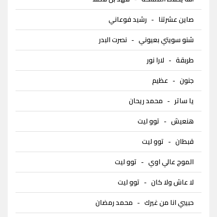
صاين عشرتنا
-
رشيد فوعاني
شنو سويتي بعيوني
-
نصرت البدر
طربقة
-
لارا نور
جنون
-
عظيم
يا ساتر
-
محمد ريحان
هنعيش
-
توو ليت
قبطان
-
توو ليت
الموج عالي اوي
-
توو ليت
لا عاش ولا كان
-
توو ليت
حبيبي انا من غيرك
-
محمد رمضان