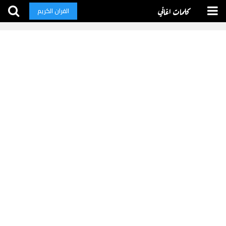
كلمات اغاني
القران الكريم