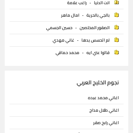
انت الدنيا
-
راغب علامة
بالجي بالحرية
-
امال ماهر
الصقور المخلصين
-
حسين الجسمي
لم اتحسس يدها
-
غاني مهدي
قالوا عني ايه
-
محمد حماقي
نجوم الخليج العربي
اغاني محمد عبده
اغاني طلال مداح
اغاني رابح صقر