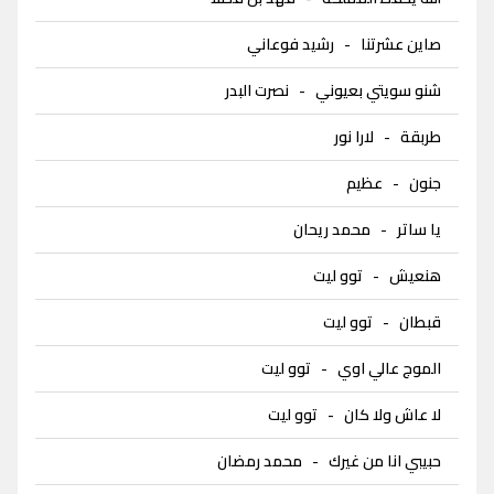
صاين عشرتنا
-
رشيد فوعاني
شنو سويتي بعيوني
-
نصرت البدر
طربقة
-
لارا نور
جنون
-
عظيم
يا ساتر
-
محمد ريحان
هنعيش
-
توو ليت
قبطان
-
توو ليت
الموج عالي اوي
-
توو ليت
لا عاش ولا كان
-
توو ليت
حبيبي انا من غيرك
-
محمد رمضان