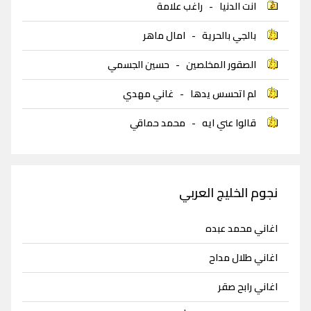
انت الدنيا
-
راغب علامة
بالجي بالحرية
-
امال ماهر
الصقور المخلصين
-
حسين الجسمي
لم اتحسس يدها
-
غاني مهدي
قالوا عني ايه
-
محمد حماقي
نجوم الخليج العربي
اغاني محمد عبده
اغاني طلال مداح
اغاني رابح صقر