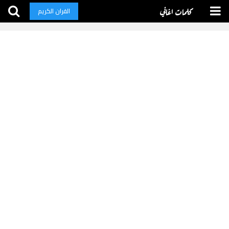
كلمات اغاني
القران الكريم