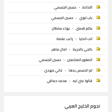
اللذاذة
-
حسين الجسمي
باب ابوي
-
حسين الجسمي
بكلم نفسي
-
بهاء سلطان
انت الدنيا
-
راغب علامة
بالجي بالحرية
-
امال ماهر
الصقور المخلصين
-
حسين الجسمي
لم اتحسس يدها
-
غاني مهدي
قالوا عني ايه
-
محمد حماقي
نجوم الخليج العربي