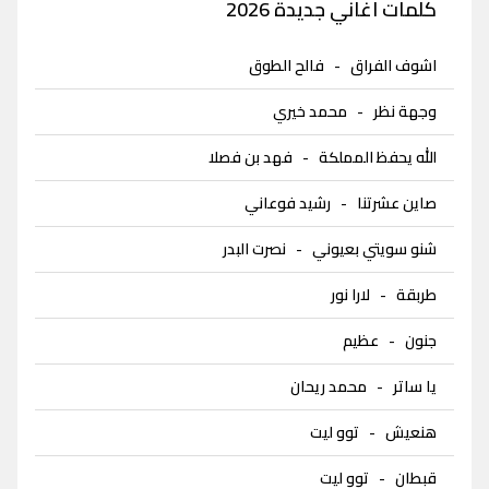
كلمات اغاني جديدة 2026
اشوف الفراق
-
فالح الطوق
وجهة نظر
-
محمد خيري
الله يحفظ المملكة
-
فهد بن فصلا
صاين عشرتنا
-
رشيد فوعاني
شنو سويتي بعيوني
-
نصرت البدر
طربقة
-
لارا نور
جنون
-
عظيم
يا ساتر
-
محمد ريحان
هنعيش
-
توو ليت
قبطان
-
توو ليت