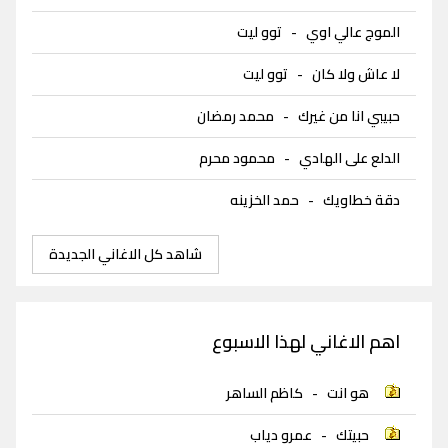
الموج عالي اوي
-
توو ليت
لا عاش ولا كان
-
توو ليت
حبيبي انا من غيرك
-
محمد رمضان
الدلع على الهادي
-
محمود محرم
دقة خطاويك
-
حمد الخزينه
شاهد كل الاغاني الجديدة
اهم الاغاني لهذا الاسبوع
هو انت
-
كاظم الساهر
حبيتك
-
عمرو دياب