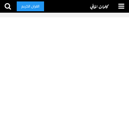
كلمات اغاني
القران الكريم