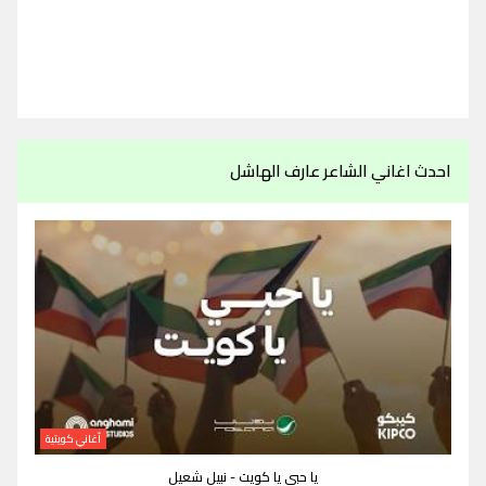
احدث اغاني الشاعر عارف الهاشل
أغاني كويتية
يا حبي يا كويت - نبيل شعيل