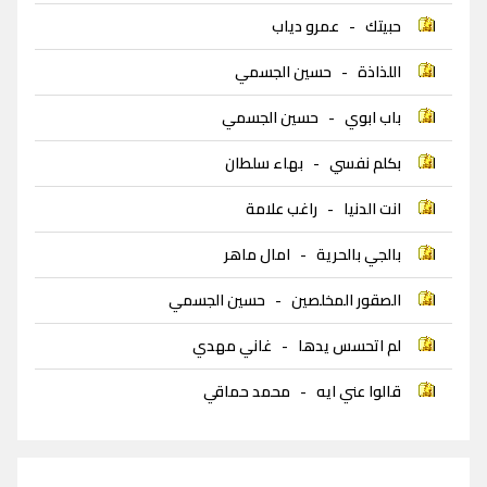
حبيتك
-
عمرو دياب
اللذاذة
-
حسين الجسمي
باب ابوي
-
حسين الجسمي
بكلم نفسي
-
بهاء سلطان
انت الدنيا
-
راغب علامة
بالجي بالحرية
-
امال ماهر
الصقور المخلصين
-
حسين الجسمي
لم اتحسس يدها
-
غاني مهدي
قالوا عني ايه
-
محمد حماقي