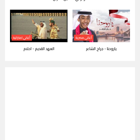
أغاني مصرية
أغاني اماراتية
ياروحنا - جراح الشاعر
العهد القديم - احلام