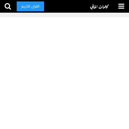
كلمات اغاني
القران الكريم