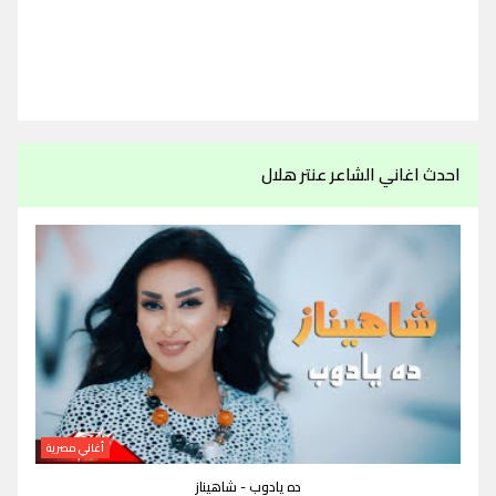
احدث اغاني الشاعر عنتر هلال
أغاني مصرية
ده يادوب - شاهيناز