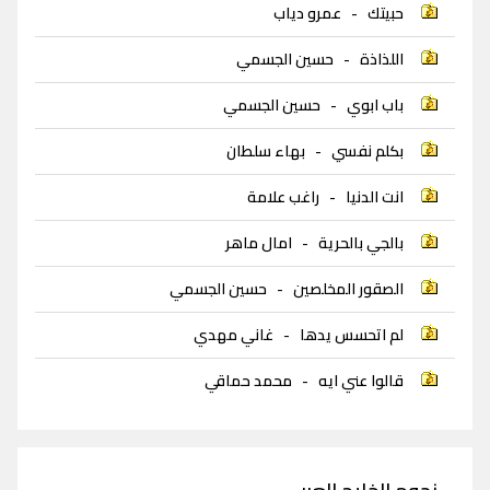
حبيتك
-
عمرو دياب
اللذاذة
-
حسين الجسمي
باب ابوي
-
حسين الجسمي
بكلم نفسي
-
بهاء سلطان
انت الدنيا
-
راغب علامة
بالجي بالحرية
-
امال ماهر
الصقور المخلصين
-
حسين الجسمي
لم اتحسس يدها
-
غاني مهدي
قالوا عني ايه
-
محمد حماقي