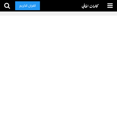
كلمات اغاني
القران الكريم