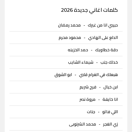
كلمات اغاني جديدة 2026
حبيبي انا من غيرك
-
محمد رمضان
الدلع على الهادي
-
محمود محرم
دقة خطاويك
-
حمد الخزينه
خدلك جنب
-
شيماء الشايب
هبعلك في الغرام قلبي
-
ابو الشوق
ابن خيال
-
فرح شريم
انا خايفة
-
مروة نصر
اللي فاتو
-
جنات
زي الغجر
-
محمد الشرنوبى