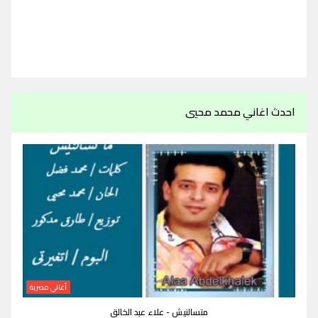
احدث اغاني محمد محيي
أغاني مصرية
متسالنيش - علاء عبد الخالق