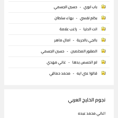
باب ابوي
-
حسين الجسمي
بكلم نفسي
-
بهاء سلطان
انت الدنيا
-
راغب علامة
بالجي بالحرية
-
امال ماهر
الصقور المخلصين
-
حسين الجسمي
لم اتحسس يدها
-
غاني مهدي
قالوا عني ايه
-
محمد حماقي
نجوم الخليج العربي
اغاني محمد عبده