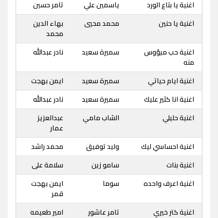
اغنية يا بتاع الورد
ياسمين علي
تامر حسين
اغنية يا حنين
محمد محيي
بهاء الدين
محمد
اغنية حب ميؤوس
سميرة سعيد
نادر عبدالله
منه
اغنية ايام حياتي
سميرة سعيد
ايمن بهجت
اغنية انا كثير عليك
سميرة سعيد
نادر عبدالله
اغنية حليلي
الشاب مامي
عبدالعزيز
عمار
اغنية احساسي ليك
وليد توفيق
محمد راشد
اغنية بنات
سامو زين
سلامة على
اغنية اعرف واحده
سوما
ايمن بهجت
قمر
اغنية كتر خيري
تامر عاشور
امير طعيمه