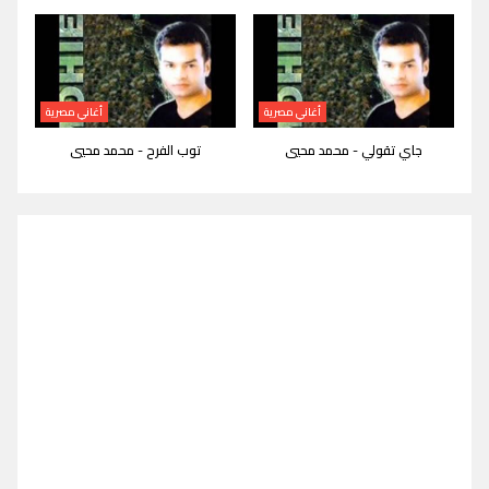
أغاني مصرية
أغاني مصرية
جاي تقولي - محمد محيي
توب الفرح - محمد محيي