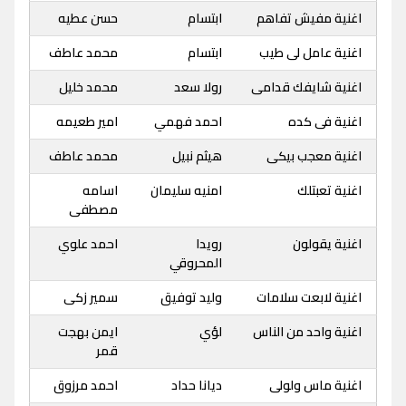
اغنية مفيش تفاهم
ابتسام
حسن عطيه
اغنية عامل لى طيب
ابتسام
محمد عاطف
اغنية شايفك قدامى
رولا سعد
محمد خليل
اغنية فى كده
احمد فهمي
امير طعيمه
اغنية معجب بيكى
هيثم نبيل
محمد عاطف
اغنية تعبتلك
امنيه سليمان
اسامه
مصطفى
اغنية يقولون
رويدا
احمد علوي
المحروقي
اغنية لابعت سلامات
وليد توفيق
سمير زكى
اغنية واحد من الناس
لؤي
ايمن بهجت
قمر
اغنية ماس ولولى
ديانا حداد
احمد مرزوق