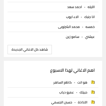
الليله
-
احمد سعد
انا جنبك
-
الاء ايوب
خمسه
-
محمد الشرنوبى
عيشني
-
سامو زين
شاهد كل الاغاني الجديدة
اهم الاغاني لهذا الاسبوع
هو انت
-
كاظم الساهر
حبيتك
-
عمرو دياب
اللذاذة
-
حسين الجسمي