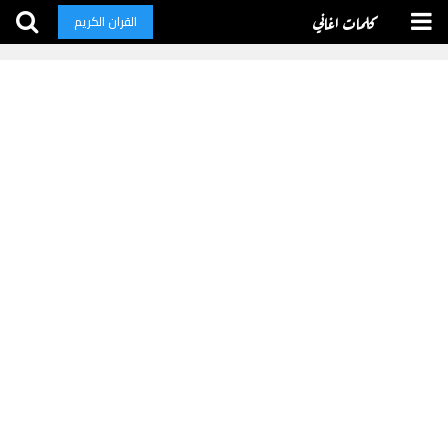
كلمات اغاني
القران الكريم