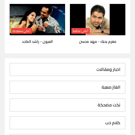
أغاني عراقية
أغاني سعودية
مغرم بحبك - مهند محسن
العيون - راشد الماجد
اخبار ومقالات
الغاز صعبة
نكت مضحكة
كلام حب