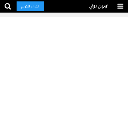
كلمات اغاني
القران الكريم