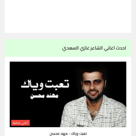
احدث اغاني الشاعر غازي السعدي
أغاني عراقية
تعبت وياك - مهند محسن