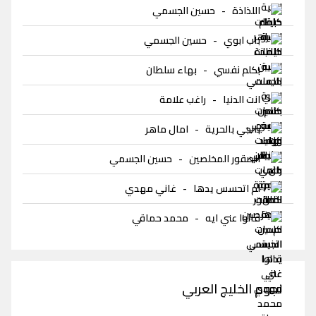
اللذاذة
-
حسين الجسمي
باب ابوي
-
حسين الجسمي
بكلم نفسي
-
بهاء سلطان
انت الدنيا
-
راغب علامة
بالجي بالحرية
-
امال ماهر
الصقور المخلصين
-
حسين الجسمي
لم اتحسس يدها
-
غاني مهدي
قالوا عني ايه
-
محمد حماقي
نجوم الخليج العربي