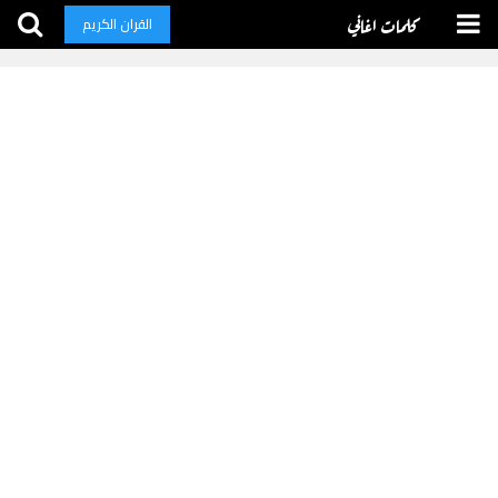
كلمات اغاني
القران الكريم