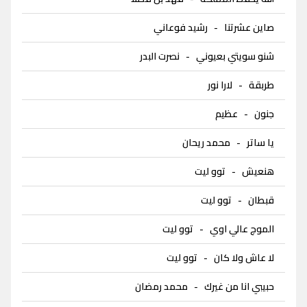
صاين عشرتنا
-
رشيد فوعاني
شنو سويتي بعيوني
-
نصرت البدر
طربقة
-
لارا نور
جنون
-
عظيم
يا ساتر
-
محمد ريحان
هنعيش
-
توو ليت
قبطان
-
توو ليت
الموج عالي اوي
-
توو ليت
لا عاش ولا كان
-
توو ليت
حبيبي انا من غيرك
-
محمد رمضان