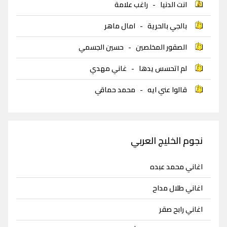
انت الدنيا
-
راغب علامة
بالجي بالحرية
-
امال ماهر
الصقور المخلصين
-
حسين الجسمي
لم اتحسس يدها
-
غاني مهدي
قالوا عني ايه
-
محمد حماقي
نجوم الخليج العربي
اغاني محمد عبده
اغاني طلال مداح
اغاني رابح صقر