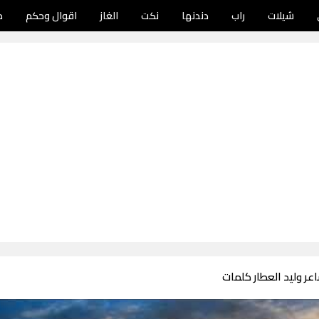
شيلات
راب
دندنها
نكت
الغاز
اقوال وحكم
د
عر وليد العطار كلمات