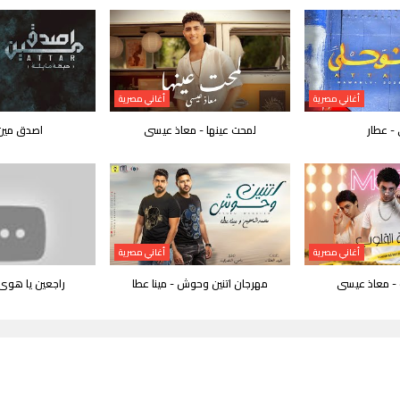
أغاني مصرية
أغاني مصرية
- عطار
لمحت عينها - معاذ عيسى
اصدق مين 
أغاني مصرية
أغاني مصرية
 - معاذ عيسى
مهرجان اتنين وحوش - مينا عطا
راجعين يا هوى -