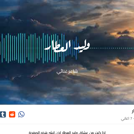
وليد العطار
شاعر غنائي
ر
ي
اذا كنت من عشاق وليد العطار اذن انشر هذه الصفحة