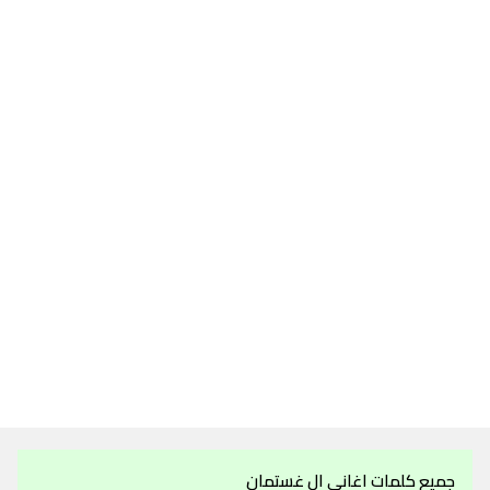
جميع كلمات اغاني ال غستمان