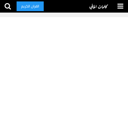
كلمات اغاني
القران الكريم