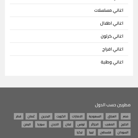
اغاني مسلسلات
اغاني اطفال
اغاني كرتون
اغاني افراح
اغاني وطنية
مطربين حسب الدول
مصر
العراق
السعودية
الامارات
الكويت
البحرين
عُمان
قطر
الخليج
المغرب
الجزائر
تونس
لبنان
الاردن
سوريا
اليمن
السودان
فلسطين
ليبيا
تركيا