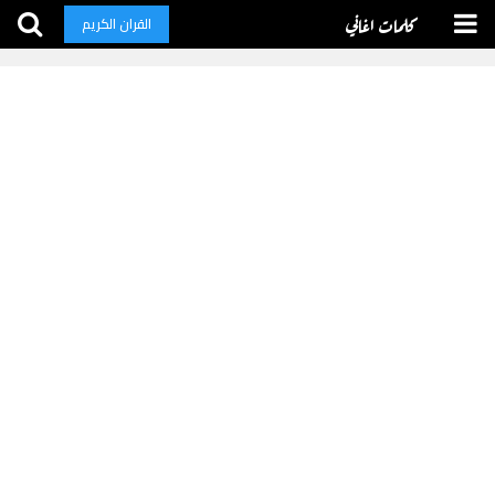
كلمات اغاني
القران الكريم