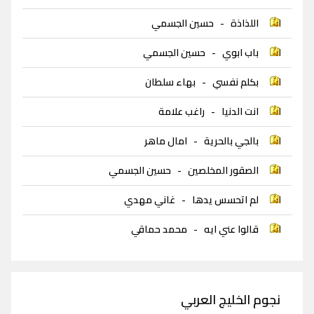
اللذاذة
-
حسين الجسمي
باب ابوي
-
حسين الجسمي
بكلم نفسي
-
بهاء سلطان
انت الدنيا
-
راغب علامة
بالجي بالحرية
-
امال ماهر
الصقور المخلصين
-
حسين الجسمي
لم اتحسس يدها
-
غاني مهدي
قالوا عني ايه
-
محمد حماقي
نجوم الخليج العربي