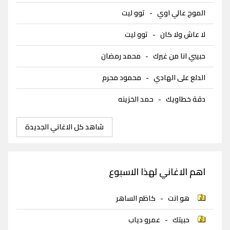
الموج عالي اوي
-
توو ليت
لا عاش ولا كان
-
توو ليت
حبيبي انا من غيرك
-
محمد رمضان
الدلع على الهادي
-
محمود محرم
دقة خطاويك
-
حمد الخزينه
شاهد كل الاغاني الجديدة
اهم الاغاني لهذا الاسبوع
هو انت
-
كاظم الساهر
حبيتك
-
عمرو دياب