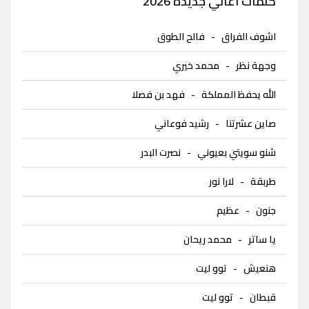
كلمات اغاني جديدة 2026
اشوف الفراق
-
فالح الطوق
وجهة نظر
-
محمد خيري
الله يحفظ المملكة
-
فهد بن فصلا
صاين عشرتنا
-
رشيد فوعاني
شنو سويتي بعيوني
-
نصرت البدر
طربقة
-
لارا نور
جنون
-
عظيم
يا ساتر
-
محمد ريحان
هنعيش
-
توو ليت
قبطان
-
توو ليت