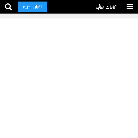
كلمات اغاني
القران الكريم