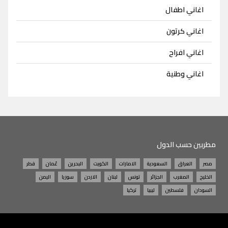
اغاني اطفال
اغاني كرتون
اغاني افراح
اغاني وطنية
مطربين حسب الدول
مصر
العراق
السعودية
الامارات
الكويت
البحرين
عُمان
قطر
الخليج
المغرب
الجزائر
تونس
لبنان
الاردن
سوريا
اليمن
السودان
فلسطين
ليبيا
تركيا