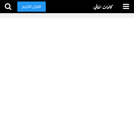
كلمات اغاني
القران الكريم