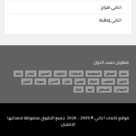
اغاني افراح
اغاني وطنية
مطربين حسب الدول
مصر
العراق
السعودية
الامارات
الكويت
البحرين
عُمان
قطر
الخليج
المغرب
الجزائر
تونس
لبنان
الاردن
سوريا
اليمن
السودان
فلسطين
ليبيا
تركيا
موقع
كلمات اغاني
© 2009 - 2026 جميع الحقوق محفوظة لاصحابها
الاصليين