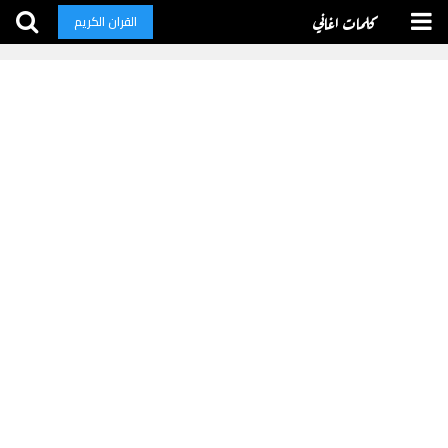
كلمات اغاني
القران الكريم