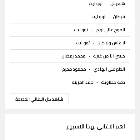
هنعيش
-
توو ليت
قبطان
-
توو ليت
الموج عالي اوي
-
توو ليت
لا عاش ولا كان
-
توو ليت
حبيبي انا من غيرك
-
محمد رمضان
الدلع على الهادي
-
محمود محرم
دقة خطاويك
-
حمد الخزينه
شاهد كل الاغاني الجديدة
اهم الاغاني لهذا الاسبوع