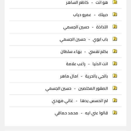
هو انت
-
كاظم الساهر
حبيتك
-
عمرو دياب
اللذاذة
-
حسين الجسمي
باب ابوي
-
حسين الجسمي
بكلم نفسي
-
بهاء سلطان
انت الدنيا
-
راغب علامة
بالجي بالحرية
-
امال ماهر
الصقور المخلصين
-
حسين الجسمي
لم اتحسس يدها
-
غاني مهدي
قالوا عني ايه
-
محمد حماقي