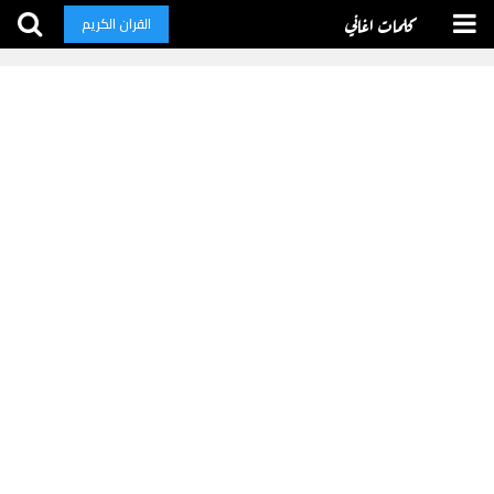
كلمات اغاني
القران الكريم