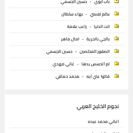
باب ابوي
-
حسين الجسمي
بكلم نفسي
-
بهاء سلطان
انت الدنيا
-
راغب علامة
بالجي بالحرية
-
امال ماهر
الصقور المخلصين
-
حسين الجسمي
لم اتحسس يدها
-
غاني مهدي
قالوا عني ايه
-
محمد حماقي
نجوم الخليج العربي
اغاني محمد عبده