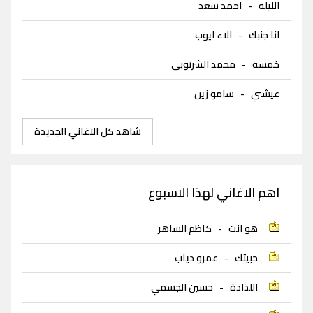
الليله
-
احمد سعد
انا جنبك
-
الاء ايوب
خمسه
-
محمد الشرنوبى
عيشني
-
سامو زين
شاهد كل الاغاني الجديدة
اهم الاغاني لهذا الاسبوع
هو انت
-
كاظم الساهر
حبيتك
-
عمرو دياب
اللذاذة
-
حسين الجسمي