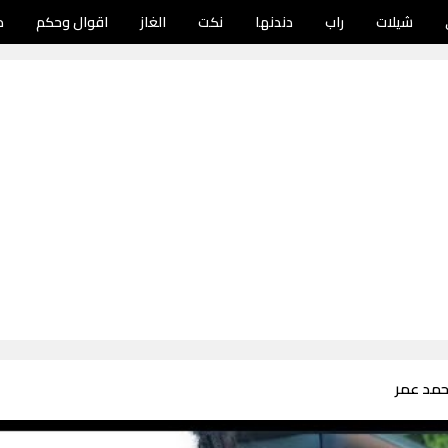
شيلات
راب
دندنها
نكت
الغاز
اقوال وحكم
د
حمد عمر