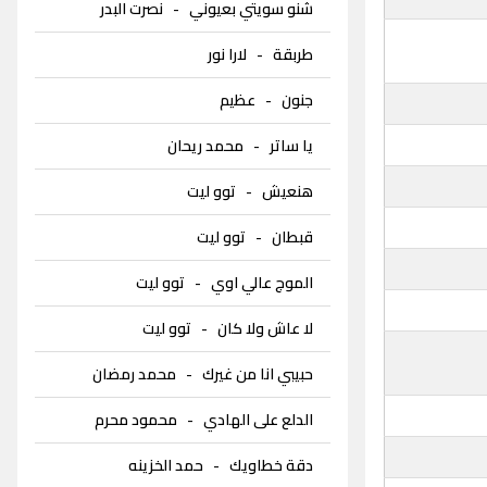
شنو سويتي بعيوني
-
نصرت البدر
طربقة
-
لارا نور
جنون
-
عظيم
يا ساتر
-
محمد ريحان
هنعيش
-
توو ليت
قبطان
-
توو ليت
الموج عالي اوي
-
توو ليت
لا عاش ولا كان
-
توو ليت
حبيبي انا من غيرك
-
محمد رمضان
الدلع على الهادي
-
محمود محرم
دقة خطاويك
-
حمد الخزينه