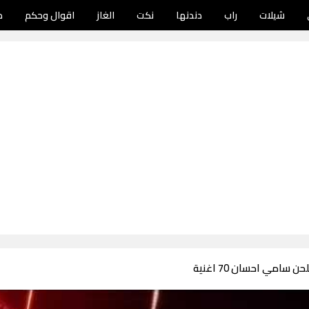
شيلات
راب
دندنها
نكت
الغاز
اقوال وحكم
د
 سامي احسان 70 اغنية