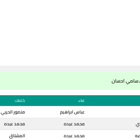
ن سامي احسان
غناء
كلمات
عباس ابراهيم
منصور الحربي
ني
محمد عبده
محمد عبده
عه
محمد عبده
المشتاق