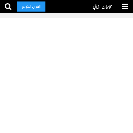
كلمات اغاني
القران الكريم