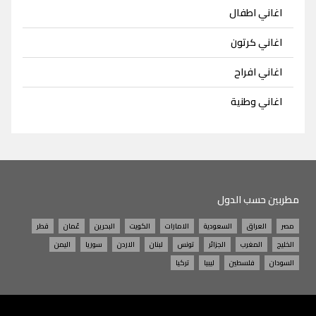
اغاني اطفال
اغاني كرتون
اغاني افراح
اغاني وطنية
مطربين حسب الدول
مصر
العراق
السعودية
الامارات
الكويت
البحرين
عُمان
قطر
الخليج
المغرب
الجزائر
تونس
لبنان
الاردن
سوريا
اليمن
السودان
فلسطين
ليبيا
تركيا