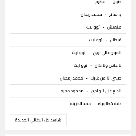
جنون
-
عظيم
يا ساتر
-
محمد ريحان
هنعيش
-
توو ليت
قبطان
-
توو ليت
الموج عالي اوي
-
توو ليت
لا عاش ولا كان
-
توو ليت
حبيبي انا من غيرك
-
محمد رمضان
الدلع على الهادي
-
محمود محرم
دقة خطاويك
-
حمد الخزينه
شاهد كل الاغاني الجديدة