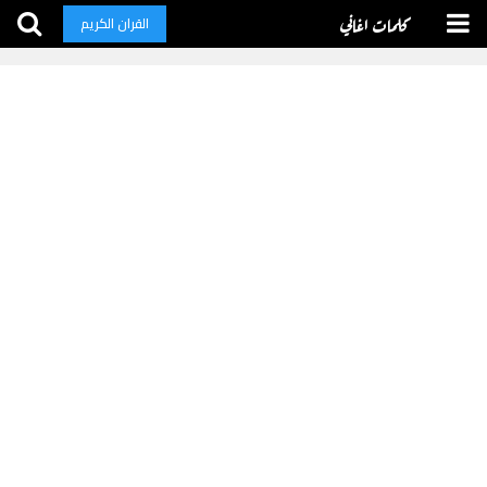
كلمات اغاني
القران الكريم