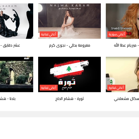
أغاني سورية
أغاني لبنانية
ميريام عطا الله
مغرومة بحالي - نجوى كرم
عشر دقايق -
أغاني لبنانية
أغاني لبنانية
اسكال مشعلاني
ثورة - هشام الحاج
بلدنا - هشا