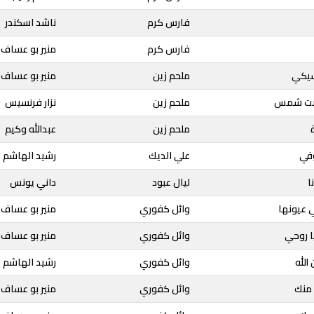
فارس كرم
ناشد اسكندر
فارس كرم
منير بو عساف
سيكي
ملحم زين
منير بو عساف
ابت شمس
ملحم زين
نزار فرنسيس
ملحم زين
عبدالله وكيم
في
علي الديك
رشيد الهاشم
ا
ليال عبود
داني يونس
 عيونها
وائل كفوري
منير بو عساف
ا روحي
وائل كفوري
منير بو عساف
الله
وائل كفوري
رشيد الهاشم
 منك
وائل كفوري
منير بو عساف