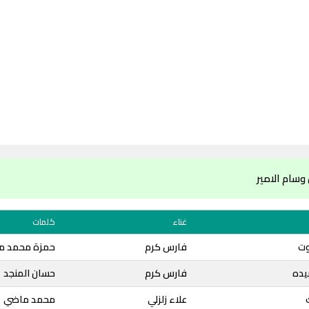
وسام الامير
غناء
كلمات
وت
فارس كرم
حمزة محمد م
يده
فارس كرم
حسان المنجد
علاء زلزلي
محمد ماضي