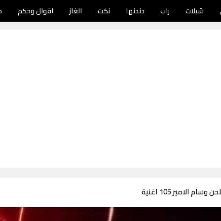
شيلات
راب
دندنها
نكت
الغاز
اقوال وحكم
د
ام الامير 105 اغنية