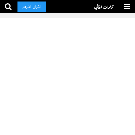
كلمات اغاني
القران الكريم