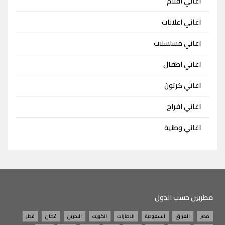
اغاني افلام
اغاني اعلانات
اغاني مسلسلات
اغاني اطفال
اغاني كرتون
اغاني افراح
اغاني وطنية
مطربين حسب الدول
مصر
العراق
السعودية
الامارات
الكويت
البحرين
عُمان
قطر