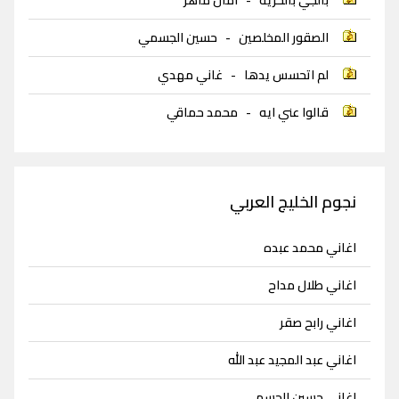
الصقور المخلصين
-
حسين الجسمي
لم اتحسس يدها
-
غاني مهدي
قالوا عني ايه
-
محمد حماقي
نجوم الخليج العربي
اغاني محمد عبده
اغاني طلال مداح
اغاني رابح صقر
اغاني عبد المجيد عبد الله
اغاني حسين الجسمي