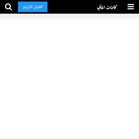
كلمات اغاني
القران الكريم