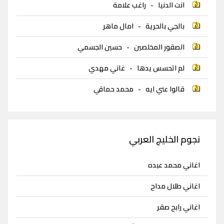
انت الدنيا
-
راغب علامة
بالجي بالحرية
-
امال ماهر
الصقور المخلصين
-
حسين الجسمي
لم اتحسس يدها
-
غاني مهدي
قالوا عني ايه
-
محمد حماقي
نجوم الخليج العربي
اغاني محمد عبده
اغاني طلال مداح
اغاني رابح صقر