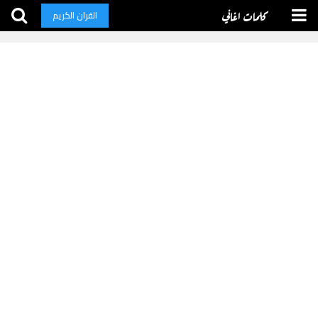
كلمات اغاني
القران الكريم