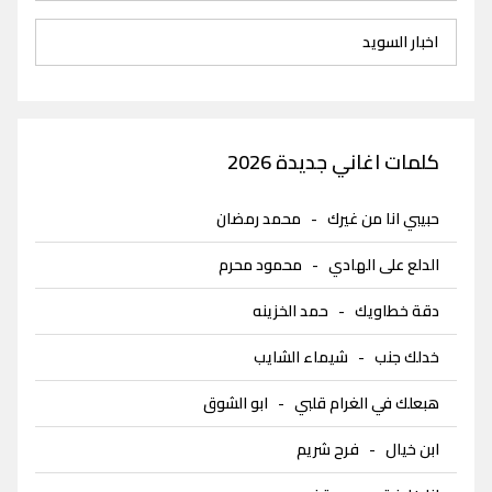
اخبار السويد
كلمات اغاني جديدة 2026
حبيبي انا من غيرك
-
محمد رمضان
الدلع على الهادي
-
محمود محرم
دقة خطاويك
-
حمد الخزينه
خدلك جنب
-
شيماء الشايب
هبعلك في الغرام قلبي
-
ابو الشوق
ابن خيال
-
فرح شريم