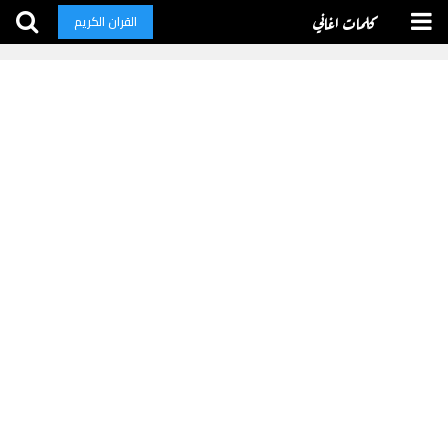
كلمات اغاني
القران الكريم