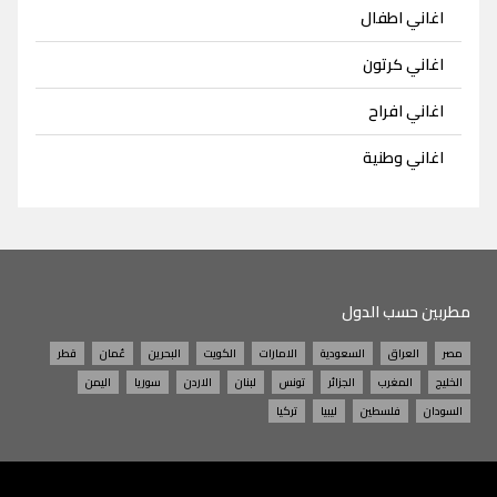
اغاني اطفال
اغاني كرتون
اغاني افراح
اغاني وطنية
مطربين حسب الدول
مصر
العراق
السعودية
الامارات
الكويت
البحرين
عُمان
قطر
الخليج
المغرب
الجزائر
تونس
لبنان
الاردن
سوريا
اليمن
السودان
فلسطين
ليبيا
تركيا