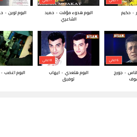
7 اغاني
7 اغاني
حكيم
البوم هدوء مؤقت
حميد
البوم لوين
حم
-
-
-
الشاعري
6 اغاني
8 اغاني
الناس
جورج
البوم هتعدي
ايهاب
البوم اغضب
-
-
-
وف
توفيق