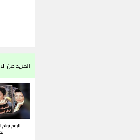
المزيد من الالبو
البوم توام ا
نص