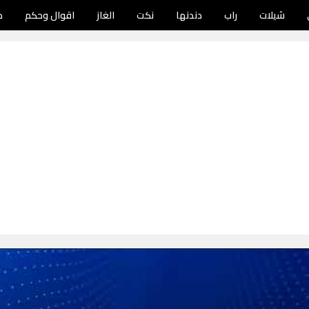
شيلات
راب
دندنها
نكت
الغاز
اقوال وحكم
د