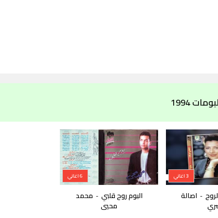
مات 1994
3 اغاني
6 اغاني
لروح
اصالة
البوم روح قلبي
محمد
-
-
ري
محيي