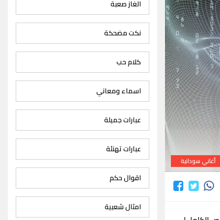
الغاز صعبة
نكت مضحكة
كلام حب
اسماء ومعاني
عبارات جميلة
عبارات تهنئة
أغاني سودانية
اقوال حكم
امثال شعبية
ص الكامل لـ