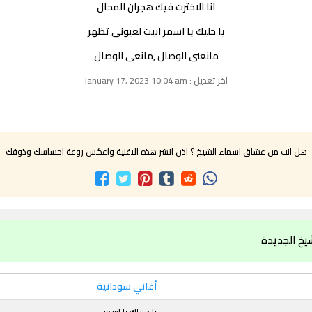
انا الاخترت فيك هجران المحال
يا حليك يا اسمر ابيت لعيونى تظهر
مانعنى الوصال ,مانعى الوصال
اخر تعديل : January 17, 2023 10:04 am
هل انت من عشاق اسماء الشيخ ؟ اذن انشر هذه الاغنية واعكس روعة احساسك وذوقك
يخ الجديدة
أغاني سودانية
يا حليلك يا اسمر