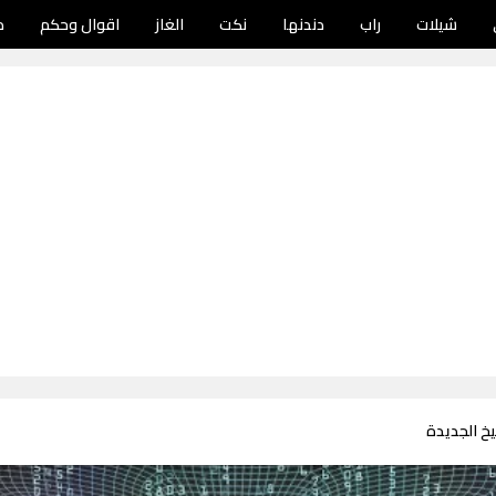
شيلات
راب
دندنها
نكت
الغاز
اقوال وحكم
د
خ الجديدة