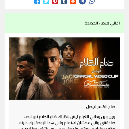
اغاني فيصل الجديدة
ضاع الكلام فيصل
وين وين وداني الغرام ليش بنظرتك ضاع الكلام نهر للحب
صادفتني واني عطشان اهتمام واني هذا الروحة بيك دنيته
وگفت عليك حسستني بقيمة اسمي من كتبته بخط ايديك