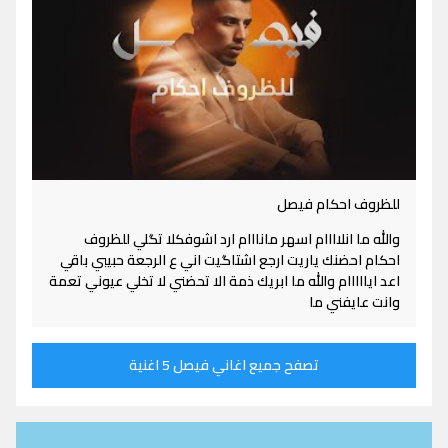
للظروف احكام فيصل
والله ما انلاااام اسهر مانااام ارد اشوفكلا تگلي للظروف
احكام احضنك ياريت ارجع اشتاگيت اني ع الرجعة حبيبي باقي
اعد ايااااام والله ما ابريك ذمة الا تحضني لا تخلي عيوني تعمة
وانت عايفني ما
تصفح جميع اغاني فيصل 5 اغنية