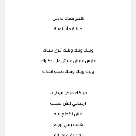
هيـچ بعدك عايش
حـالـة مأساويـة
وينـك وينك وينـك تـرى بليـاك
عايش عايش عايش على ذكـراك
وينك وينك وينـك صعب انساك
فراگك مرض ميطيـب
ارجعلـي ليش تغيــب
ليش تگطـع بيـه
هسة يمي ترجـع
لـو عـرفت اخبـاري