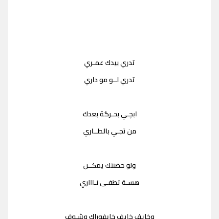
تدري بيدك عمـري
تدري لــو مو داري
ابچـي بحـرگة بعدك
من تجـي بالطــاري
ولو حضنتك يمكــن
هسـة تطفـى نـاااري
وخايف خايف خايفوراك وشـوف