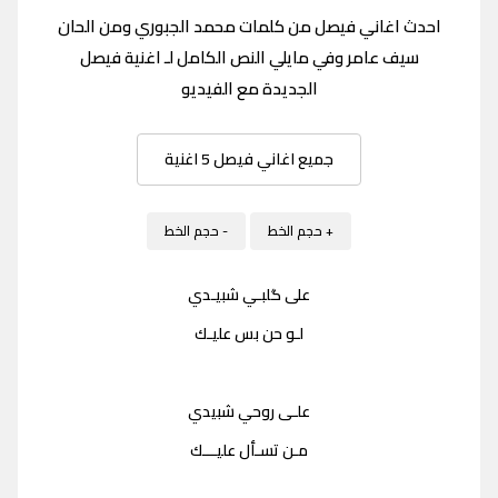
احدث اغاني فيصل من كلمات محمد الجبوري ومن الحان
سيف عامر وفي مايلي النص الكامل لـ اغنية فيصل
الجديدة مع الفيديو
جميع اغاني فيصل 5 اغنية
+ حجم الخط
- حجم الخط
على گلبـي شبيـدي
لـو حن بس عليـك
علـى روحي شبيدي
مـن تسـأل عليـــك