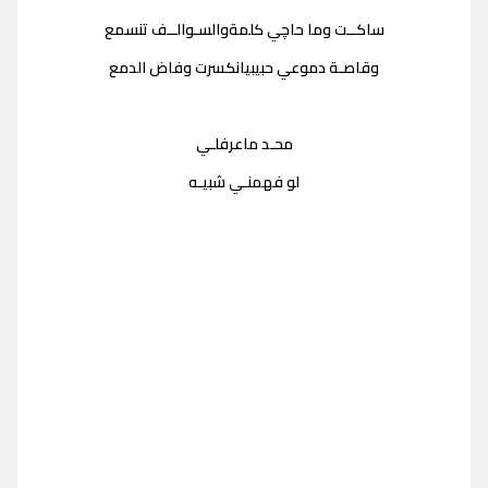
ساكــت وما حاچي كلمةوالسـوالــف تنسمع
وقاصـة دموعي حبيبيانكسرت وفاض الدمع
محـد ماعرفلـي
لو فهمنـي شبيـه