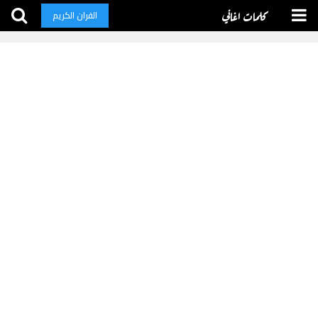
كلمات اغاني
القران الكريم