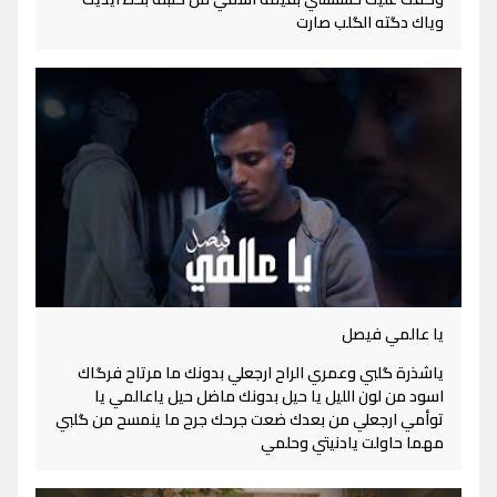
وياك دگته الگلب صارت
يا عالمي فيصل
ياشذرة گلبي وعمري الراح ارجعلي بدونك ما مرتاح فرگاك
اسود من لون الليل يا حيل بدونك ماضل حيل ياعالمي يا
توأمي ارجعلي من بعدك ضعت جرحك جرح ما ينمسح من گلبي
مهما حاولت يادنيتي وحلمي