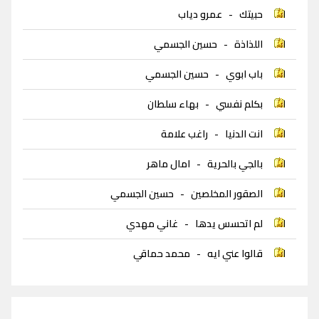
حبيتك
-
عمرو دياب
اللذاذة
-
حسين الجسمي
باب ابوي
-
حسين الجسمي
بكلم نفسي
-
بهاء سلطان
انت الدنيا
-
راغب علامة
بالجي بالحرية
-
امال ماهر
الصقور المخلصين
-
حسين الجسمي
لم اتحسس يدها
-
غاني مهدي
قالوا عني ايه
-
محمد حماقي