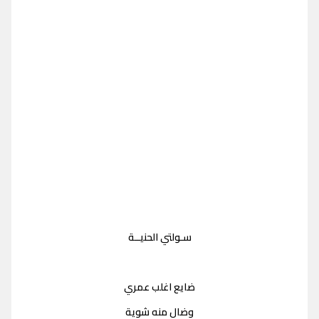
سـولتي الحنيــة
ضايع اغلب عمري
وضال منه شوية