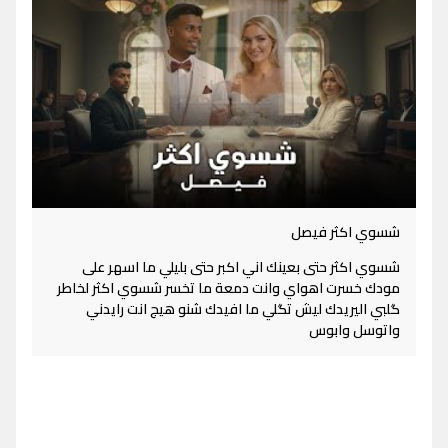
شسوي اكثر فيصل
شسوي اكثر حتى بعينك اني اكبر حتى بليلي ما اسهر على
مودك خسرت اهواي وانت دمعة ما تخسر شسوي اكثر لخاطر
گلبي اليريدك ليش تگلي ما افيدك شنو هيج انت رايدني
واتوسل وابوس