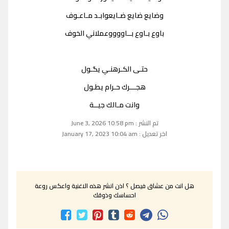
وضايع ضايع ضـايعوابـد مـاعـوف
باوع بـاوع بــاووووعملاني الخوف
حتـى الكـرهنـي يگـول
هجـــرك حـرام يطـول
وانت مـالك جيــة
تم النشر : June 3, 2026 10:58 pm
اخر تعديل : January 17, 2023 10:04 am
هل انت من عشاق فيصل ؟ اذن انشر هذه الاغنية واعكس روعة
احساسك وذوقك