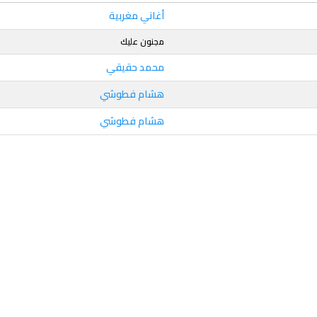
أغاني مغربية
مجنون عليك
محمد حقيقي
هشام فطوشي
هشام فطوشي