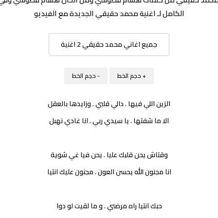
الكامل لـ اغنية محمد حقيقي الجديدة مع الفيديو
جميع اغاني محمد حقيقي 2 اغنية
+ حجم الخط
- حجم الخط
الزين اللي فيها . دالي قلبي . وزايدها بالعقل
الا ما شفتها . يا سيدي ربي . انا غادي نهبل
وقتاش يحن قلبك عليا . يحن فيا غي شوية
انا مجنون الله يحسن العون . مجنون عليك انتيا
حبك انتيا راه مرضني . و ما لقيت لو دوا