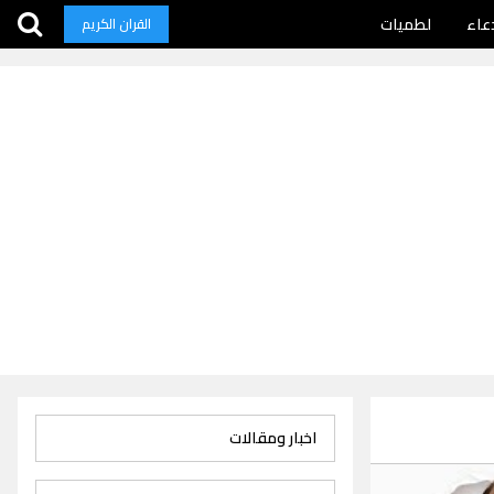
عاء
لطميات
القران الكريم
اخبار ومقالات