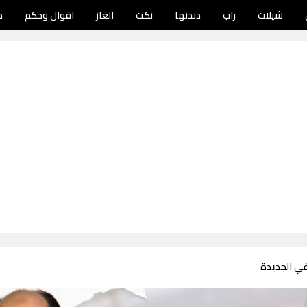
شيلات
راب
دندنها
نكت
الغاز
اقوال وحكم
د
ي الجديدة