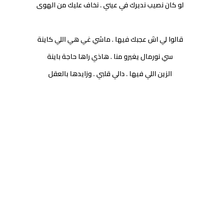
لو كان نصيب نديرك في عيني . نخاف عليك من الهوى
قالوا لي اش عجبك فيها . ماشي غي هي اللي كاينة
سي نورمال يغيرو منا . هاذي راها حاجة باينة
الزين اللي فيها . دالي قلبي . وزايدها بالعقل