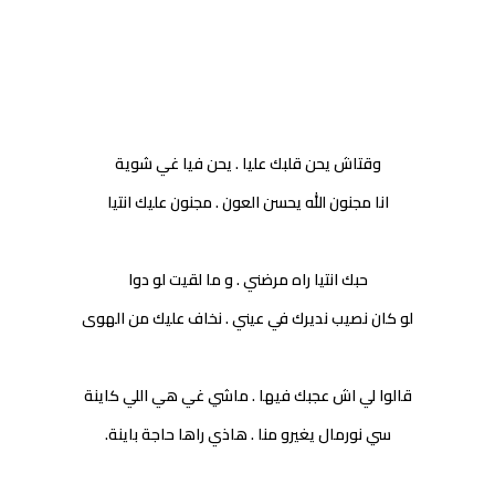
وقتاش يحن قلبك عليا . يحن فيا غي شوية
انا مجنون الله يحسن العون . مجنون عليك انتيا
حبك انتيا راه مرضني . و ما لقيت لو دوا
لو كان نصيب نديرك في عيني . نخاف عليك من الهوى
قالوا لي اش عجبك فيها . ماشي غي هي اللي كاينة
سي نورمال يغيرو منا . هاذي راها حاجة باينة.