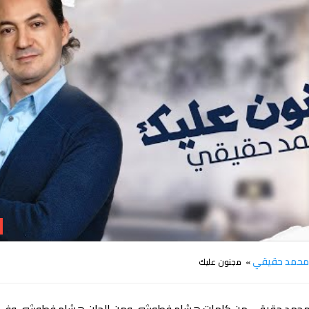
حمد حقيقي
» مجنون عليك
 محمد حقيقي من كلمات هشام فطوشي ومن الحان هشام فطوشي وفي م