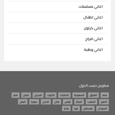
اغاني مسلسلات
اغاني اطفال
اغاني كرتون
اغاني افراح
اغاني وطنية
مطربين حسب الدول
مصر
العراق
السعودية
الامارات
الكويت
البحرين
عُمان
قطر
الخليج
المغرب
الجزائر
تونس
لبنان
الاردن
سوريا
اليمن
السودان
فلسطين
ليبيا
تركيا