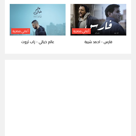
أغاني مصرية
أغاني مصرية
فارس - احمد شيبة
عالم خيالي - زاب ثروت