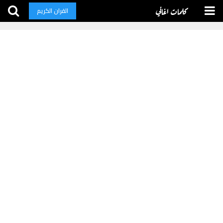
كلمات اغاني
القران الكريم