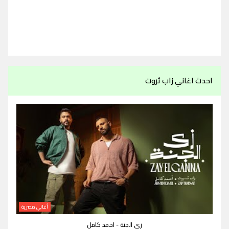
احدث اغاني زاب ثروت
أغاني مصرية
زي الجنة - احمد كامل