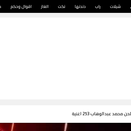
شيلات
راب
دندنها
نكت
الغاز
اقوال وحكم
د
 محمد عبدالوهاب 253 اغنية