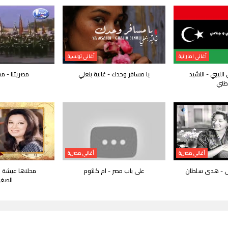
أغاني اماراتية
أغاني تونسية
الليبي - النشيد
يا مسافر وحدك - غالية بنعلي
مصريتنا - م
طني
أغاني مصرية
أغاني مصرية
ى - هدى سلطان
على باب مصر - ام كلثوم
محلاها عيشة ال
الصغي