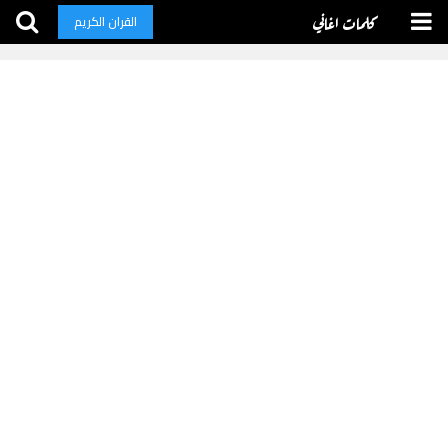
كلمات اغاني
القران الكريم