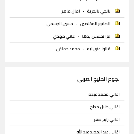
بالجي بالحرية
-
امال ماهر
الصقور المخلصين
-
حسين الجسمي
لم اتحسس يدها
-
غاني مهدي
قالوا عني ايه
-
محمد حماقي
نجوم الخليج العربي
اغاني محمد عبده
اغاني طلال مداح
اغاني رابح صقر
اغاني عبد المجيد عبد الله