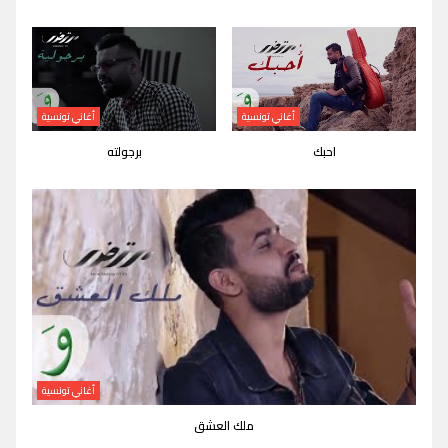
أغاني تونسية
أغاني تونسية
احبك
برجولته
أغاني تونسية
ملك العشق