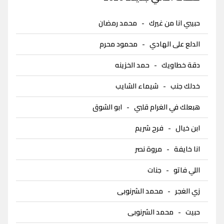
حبيبي انا من غيرك
-
محمد رمضان
الدلع على الهادي
-
محمود محرم
دقة خطاويك
-
حمد الخزينه
خدلك جنب
-
شيماء الشايب
هبعلك في الغرام قلبي
-
ابو الشوق
ابن خيال
-
فرح شريم
انا خايفة
-
مروة نصر
اللي فاتو
-
جنات
زي الغجر
-
محمد الشرنوبى
حبيت
-
محمد الشرنوبى