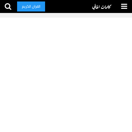
كلمات اغاني
القران الكريم