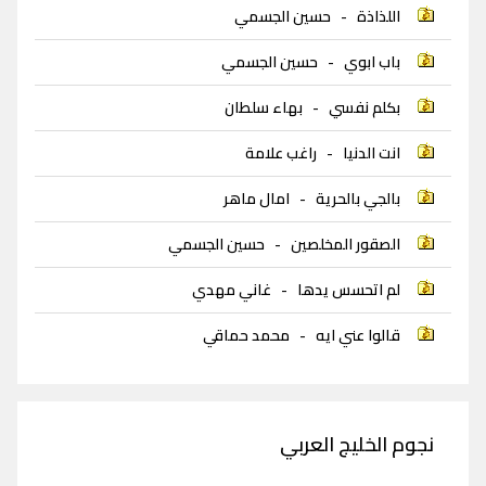
اللذاذة
-
حسين الجسمي
باب ابوي
-
حسين الجسمي
بكلم نفسي
-
بهاء سلطان
انت الدنيا
-
راغب علامة
بالجي بالحرية
-
امال ماهر
الصقور المخلصين
-
حسين الجسمي
لم اتحسس يدها
-
غاني مهدي
قالوا عني ايه
-
محمد حماقي
نجوم الخليج العربي