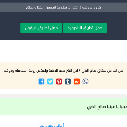
كل درس فيه 5 اختبارات تفاعلية لتحسين اللفظ والنطق
حمل تطبيق الاندرويد
حمل تطبيق الايفون
هل انت من عشاق صالح الضي ؟ اذن انشر هذه الاغنية واعكس روعة احساسك وذوقك
ينيا يا عينيا صالح الضي
أغاني سودانية