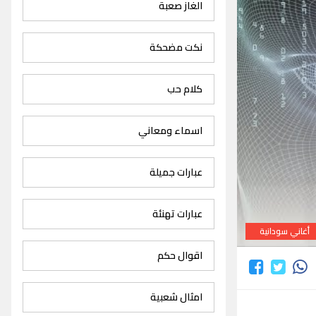
الغاز صعبة
نكت مضحكة
كلام حب
اسماء ومعاني
عبارات جميلة
عبارات تهنئة
أغاني سودانية
اقوال حكم
امثال شعبية