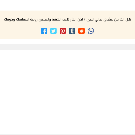
هل انت من عشاق صالح الضي ؟ اذن انشر هذه الاغنية واعكس روعة احساسك وذوقك