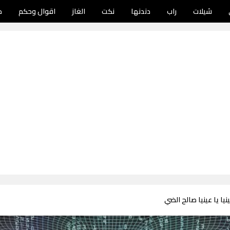
شيلات
راب
دندنها
نكت
الغاز
اقوال وحكم
د
نيا يا عينيا صالح الضي