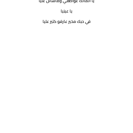
يا المالك عواطفي وماسائل عليا
يا عينيا
في حبك مخير عارفو كتير عليا