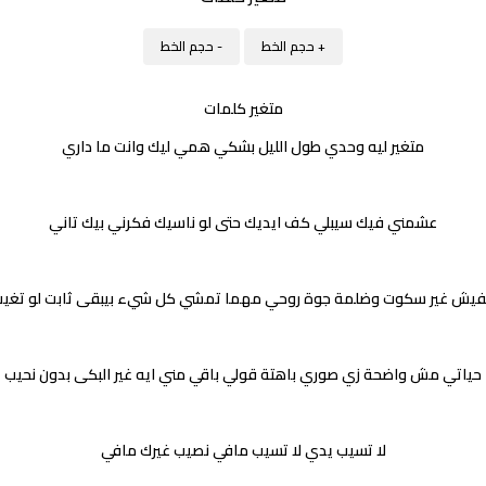
+ حجم الخط
- حجم الخط
متغير كلمات
متغير ليه وحدي طول الليل بشكي همي ليك وانت ما داري
عشمني فيك سيبلي كف ايديك حتى لو ناسيك فكرني بيك تاني
يش غير سكوت وضلمة جوة روحي مهما تمشي كل شيء بيبقى ثابت لو تغي
حياتي مش واضحة زي صوري باهتة قولي باقي مني ايه غير البكى بدون نحيب
لا تسيب يدي لا تسيب مافي نصيب غيرك مافي