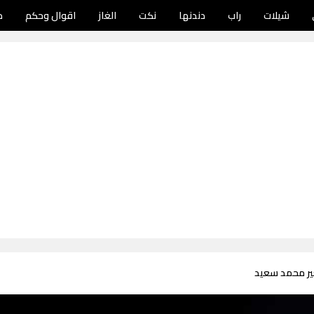
شيلات
راب
دندنها
نكت
الغاز
اقوال وحكم
د
ير محمد سعيد