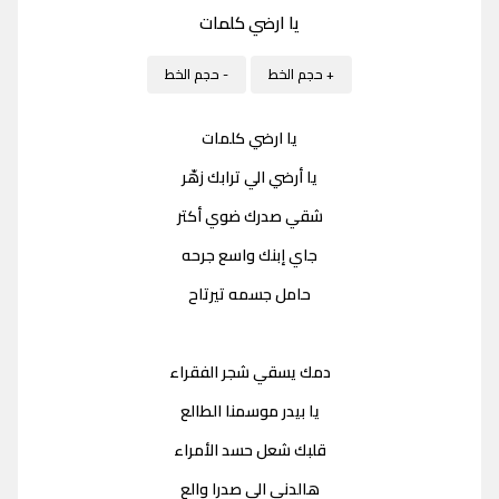
يا ارضي كلمات
+ حجم الخط
- حجم الخط
يا ارضي كلمات
يا أرضي الي ترابك زهّر
شقي صدرك ضوي أكتر
جاي إبنك واسع جرحه
حامل جسمه تيرتاح
دمك يسقي شجر الفقراء
يا بيدر موسمنا الطالع
قلبك شعل حسد الأمراء
هالدني الي صدرا والع