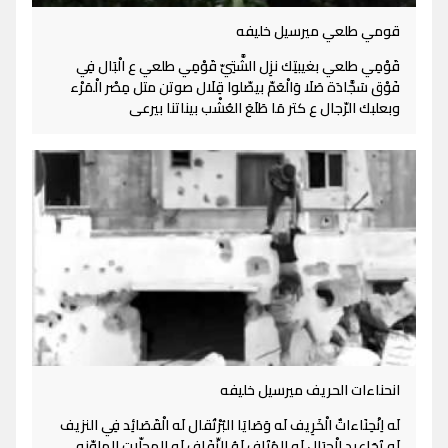
قومي طلعي ميرسيل خليفه
قَوْمِي طلعي بغيبتِك نزِل الشَّتِيّ قَوْمِي طلعي ع الْبَال فِي
فَوْق سَجَّادَة صَلَا وَالْعَمّ بيصّلوا قِلَال صوتن متل مِصْر الْمَرْء
وبعلبك الرّجال ع كتر مَا طَلَعَ العُشْب بيناتنا بيرعى
انحناءات الحريف ميرسيل خليفه
لَه اِنْحِنَاءاتٌ الْخَرِيف لَه وَصَايَا البُرْتُقال لَه الْقَصَائِد فِي النزيف
لَه تَجَاعِيد الْجِبَال لَه الهُتَافِ لَهُ الزِّفَاف لَه المجلّات الملوّنه