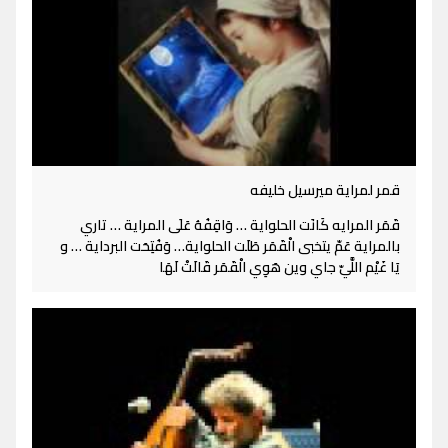
قمر لمراية ميرسيل خليفه
قَمَر المرايه كَانَت الحلواية … وَاقِفُهُ عَلَى المراية … تاري
بالمراية عَمّ يتخبى الْقَمَر طَلَت الحلواية… وَفُتِحَت البرداية … و
يَا غَيْم اللَّيّ جاي وين هَوِي الْقَمَر قَالَتْ لَهَا