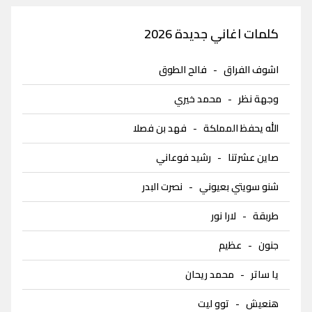
كلمات اغاني جديدة 2026
اشوف الفراق
-
فالح الطوق
وجهة نظر
-
محمد خيري
الله يحفظ المملكة
-
فهد بن فصلا
صاين عشرتنا
-
رشيد فوعاني
شنو سويتي بعيوني
-
نصرت البدر
طربقة
-
لارا نور
جنون
-
عظيم
يا ساتر
-
محمد ريحان
هنعيش
-
توو ليت