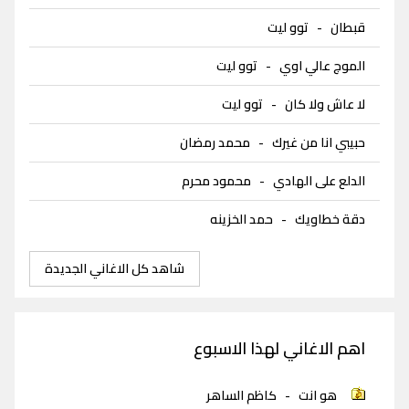
قبطان
-
توو ليت
الموج عالي اوي
-
توو ليت
لا عاش ولا كان
-
توو ليت
حبيبي انا من غيرك
-
محمد رمضان
الدلع على الهادي
-
محمود محرم
دقة خطاويك
-
حمد الخزينه
شاهد كل الاغاني الجديدة
اهم الاغاني لهذا الاسبوع
هو انت
-
كاظم الساهر