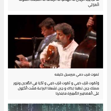
الْمَرَاثِي
تموت قرب دمي ميرسيل خليفه
وَتَمُوت قَرُب دَمِي و تَمُوت قَرُب دَمِي و تَحْيَا فِي الطَّحين ونزور
صمتك حِين تطلبنا يَدَاك و حِين تشعلنا اليراعة مَشَت الْخُيُول
عَلَى الْعَصَافِير الصَّغِيرَة فابتكرنا