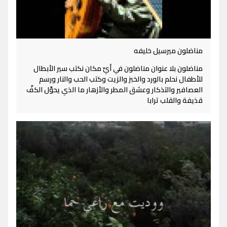
مناضلون ميرسيل خليفه
مناضلون بلا عنوان مناضلون في أيّ مكان نكتب سير الأبطال
للأطفال نحلم بالورد والخبز والزيت وكتب الحب والنار ورسم
العصافير والتذكار وعشق المطر والأزهار ما الذي يحوِّل الكفّ
قذيفة والقلب ترابا