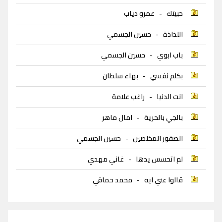
حبيتك
-
عمرو دياب
اللذاذة
-
حسين الجسمي
باب ابوي
-
حسين الجسمي
بكلم نفسي
-
بهاء سلطان
انت الدنيا
-
راغب علامة
بالجي بالحرية
-
امال ماهر
الصقور المخلصين
-
حسين الجسمي
لم اتحسس يدها
-
غاني مهدي
قالوا عني ايه
-
محمد حماقي