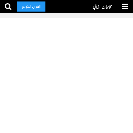
كلمات اغاني
القران الكريم