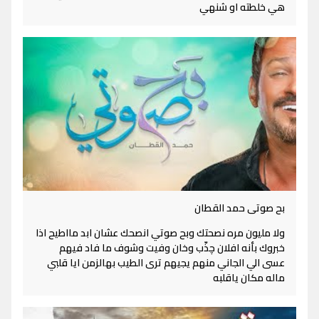
هي خلطته او شنهي
بح صوتى حمد القطان
ولا مليون مره نصحتك وبح صوتي انصحك عشان ابد مااطيح اذا
خبروك بأنه افلان چذّب وخان وفيت وشوف ما فاد فيهم
عسى الي الجاني منهم يجيهم ترى الطيب بهالزمن ايا قلبي
ماله مكان ياقلبه