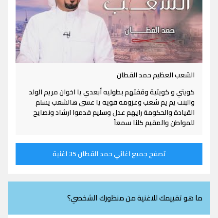
الشعب العظيم حمد القطان
كويتي و كويتية وقفتهم بطوليه أبعدي يا اخوان مريم الولد
والبنت يم يم شعب وعزومه قويه يا عسى هالشعب يسلم
القيادة والحكومة رايهم عدل وسليم قدموا ارشاد ونصايح
للمواطن والمقيم كلنا سمعاً
تصفح جميع اغاني حمد القطان 35 اغنية
ما هو تقييمك للاغنية من منظورك الشخصي؟