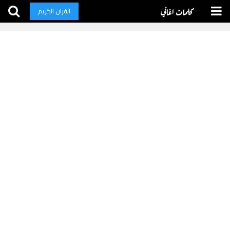
كلمات اغاني
القران الكريم