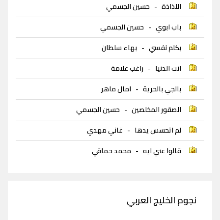
اللذاذة
-
حسين الجسمي
باب ابوي
-
حسين الجسمي
بكلم نفسي
-
بهاء سلطان
انت الدنيا
-
راغب علامة
بالجي بالحرية
-
امال ماهر
الصقور المخلصين
-
حسين الجسمي
لم اتحسس يدها
-
غاني مهدي
قالوا عني ايه
-
محمد حماقي
نجوم الخليج العربي