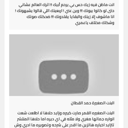
انت ماظن فيه زيك حس بي يرحم اُبيك !! اترك العالم عشاني
حتى لو كانوا يبونك !!! وين عني ! اربعينك اللي قالوا يشبهونك !
انا ماشوف إلا زينك والبقايا يقلدونك !!! ضحكتك صوتك
وشكلك مختلف ياعمري
البنت الصغيرة حمد القطان
البنت الصغيره القمر صارت كبيره وزايد حلاها لا اطلعت شعت
انواره جمالها مغري ولا مثله في اي ديره اما حلاها المنتشر
تتزايد اخباره هالزين ما اقدر على شرحه وتصويره ما ادري وش